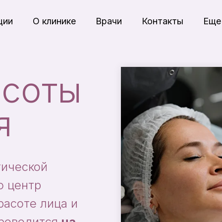
ции
О клинике
Врачи
Контакты
Ещ
асоты
я
тической
о центр
расоте лица и
проводится
на