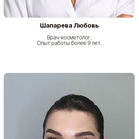
Наша команда состоит из ведущих
специалистов в области косметологии,
дерматологии, а также других смежных
областей.
Каждый наш специалист обладает многолетним
опытом работы.
Мы гарантируем, что наша команда
профессионалов внимательно выслушает
каждого пациента, проведет все необходимые
диагностические исследования, чтобы
предложить наиболее эффективное лечение
и ухаживающие процедуры.
Вы можете полностью довериться нашей
команде и быть уверенными в получении
высочайшего качества услуг.