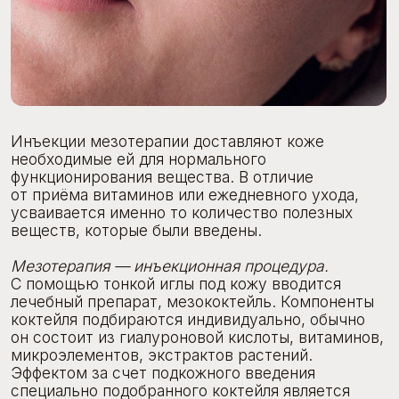
Инъекции мезотерапии доставляют коже
необходимые ей для нормального
функционирования вещества. В отличие
от приёма витаминов или ежедневного ухода,
усваивается именно то количество полезных
веществ, которые были введены.
Мезотерапия — инъекционная процедура.
С помощью тонкой иглы под кожу вводится
лечебный препарат, мезококтейль. Компоненты
коктейля подбираются индивидуально, обычно
он состоит из гиалуроновой кислоты, витаминов,
микроэлементов, экстрактов растений.
Эффектом за счет подкожного введения
специально подобранного коктейля является
видимое обновление кожи, улучшение цвета
лица, обновление тканей. Мезотерапия делается
курсом, количество процедур подбирает врач-
косметолог.
Показания для проведения процедуры:
тусклый цвет лица
мимические морщины
возрастные изменения кожи