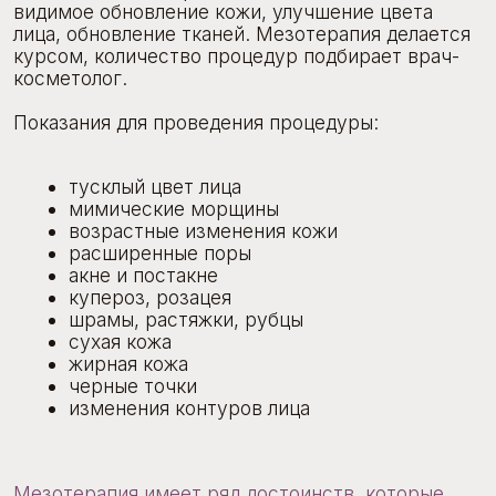
расширенные поры
акне и постакне
купероз, розацея
шрамы, растяжки, рубцы
сухая кожа
жирная кожа
черные точки
изменения контуров лица
Мезотерапия имеет ряд достоинств, которые
делают ее одной из популярных процедур. В том
числе это долговременный эффект от курса
процедур мезотерапии — от полугода до 5 лет.
В некоторых случаях необходимо проведения
поддерживающих процедур для выраженного
и еще более долговременного эффекта.
Во избежание возникновения осложнений
и побочных эффектов посетите врача-
косметолога перед процедурой.
Записаться