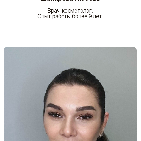
Мы гарантируем, что наша команда
профессионалов внимательно выслушает
каждого пациента, проведет все необходимые
диагностические исследования, чтобы
предложить наиболее эффективное лечение
и ухаживающие процедуры.
Вы можете полностью довериться нашей
команде и быть уверенными в получении
высочайшего качества услуг.