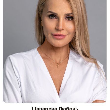
Жукова Светлана
Косметолог эстетист
Аппаратная косметология , чистки, пилинги.
Опыт работы косметологом более 5 лет, в
медицинской сфере - более 20 лет
Наша команда состоит из ведущих
специалистов в области косметологии,
дерматологии, а также других смежных
областей.
Каждый наш специалист обладает многолетним
опытом работы.