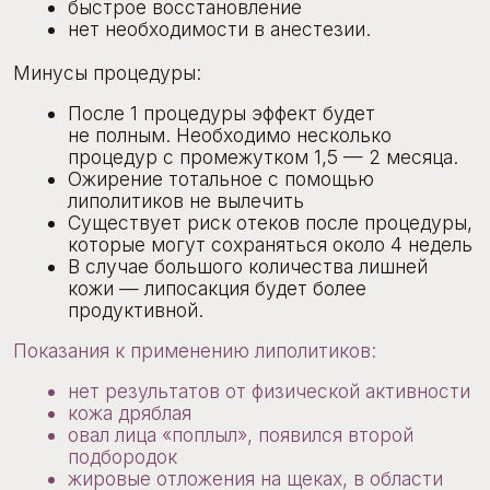
нет результатов от физической активности
кожа дряблая
овал лица «поплыл», появился второй
подбородок
жировые отложения на щеках, в области
вокруг глаз, в районе носа
любые дефекты лица из-за большого
количества подкожного жира.
Запрещается использование липолитиков
в домашних условиях. Перед применением
процедуры обязательно проконсультируйтесь
со специалистом.
Записаться