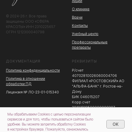
Акции
О клинике
© 2024-26 г. Все права
Врачи
защищены ООО «СФЕРА
Контакты
КРАСОТЫ» ИНН 2310225657
ОГРН 1212300040798
Учебный центр
Профессиональные
препараты
ДОКУМЕНТАЦИЯ
РЕКВИЗИТЫ
Политика конфиденциальности
Р/счет
40702810026060004706
Политика в отношении
ФИЛИАЛ «РОСТОВСКИЙ» АО
обработки ПД
"АЛЬФА-БАНК" г. Ростов-на-
Дону
Лицензия № ЛО-23-01-015340
БИК 046015207
Корр.счет
30101810500000000207
Мы обрабатываем Cookies с целью персонализации
сервисов и для того, чтобы пользоваться сайтом было
OK
удобнее. Вы можете запретить обработку Cookies
в настройках браузера. Пожалуйста, ознакомьтесь