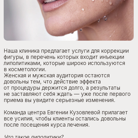
Наша клиника предлагает услуги для коррекции
фигуры, в перечень которых входит инъекции
липолитиками, которые широко используются
в косметологии.
Женская и мужская аудитория остаются
довольны тем, что действие эффекта
от процедуры держится долго, а результаты
не заставляют себя ждать — уже после первого
приема вы увидите серьезные изменения.
Команда центра Евгении Кузовлевой прилагает
все усилия, чтобы клиенты остались довольны
после посещения курса лечения.
Что такое липолитики?
Это средства, сделанные на натуральной
основе, предназначенные для удаления жира из-
под кожи.
Липолитики — это инъекционная косметология.
Врач работает тончайшей иглой, поэтому
травматичность процедуры минимальна.
После введения липолитиков под кожу
запускается процесс распада жировых клеток,
в том числе на кислоты, выводимые
из организма естественным путем. Таким
образом, избавиться от жира можно только