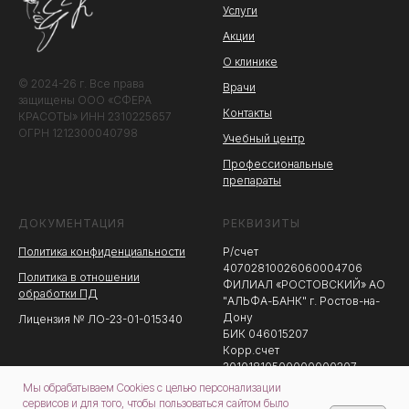
Услуги
Акции
О клинике
© 2024-26 г. Все права
Врачи
защищены ООО «СФЕРА
Контакты
КРАСОТЫ» ИНН 2310225657
ОГРН 1212300040798
Учебный центр
Профессиональные
препараты
ДОКУМЕНТАЦИЯ
РЕКВИЗИТЫ
Политика конфиденциальности
Р/счет
40702810026060004706
Политика в отношении
ФИЛИАЛ «РОСТОВСКИЙ» АО
обработки ПД
"АЛЬФА-БАНК" г. Ростов-на-
Дону
Лицензия № ЛО-23-01-015340
БИК 046015207
Корр.счет
30101810500000000207
Мы обрабатываем Cookies с целью персонализации
сервисов и для того, чтобы пользоваться сайтом было