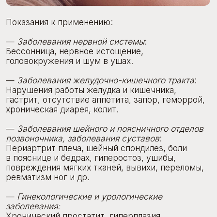
головокружения и шум в ушах.
—
Заболевания желудочно-кишечного тракта
:
Нарушения работы желудка и кишечника,
гастрит, отсутствие аппетита, запор, геморрой,
хроническая диарея, колит.
—
Заболевания шейного и поясничного отделов
позвоночника, заболевания суставов
:
Периартрит плеча, шейный спондилез, боли
в пояснице и бедрах, гиперостоз, ушибы,
повреждения мягких тканей, вывихи, переломы,
ревматизм ног и др.
—
Гинекологические и урологические
заболевания:
Хронический простатит, гиперплазия
предстательной железы, гипертрофия простаты,
менструальные боли, аменорея, воспаление
тазовых органов, воспаление придатков,
климактерический синдром.
от 1000 руб.