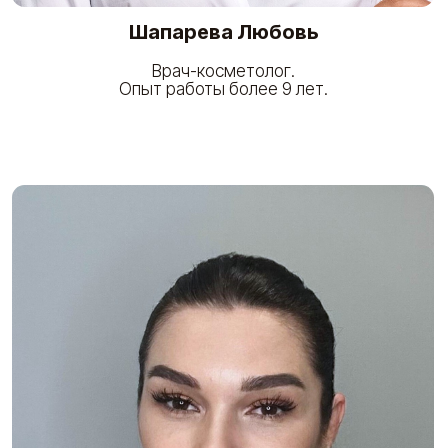
медицинской сфере - более 20 лет
Наша команда состоит из ведущих
специалистов в области косметологии,
дерматологии, а также других смежных
областей.
Каждый наш специалист обладает многолетним
опытом работы.
Мы гарантируем, что наша команда
профессионалов внимательно выслушает
каждого пациента, проведет все необходимые
диагностические исследования, чтобы
предложить наиболее эффективное лечение
и ухаживающие процедуры.
Вы можете полностью довериться нашей
команде и быть уверенными в получении
высочайшего качества услуг.