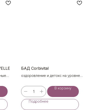
VELLE
БАД Corbivital
нные
оздоровление и детокс на уровне
ДНК (60 капс. по 250 мг)
у
В корзину
Подробнее