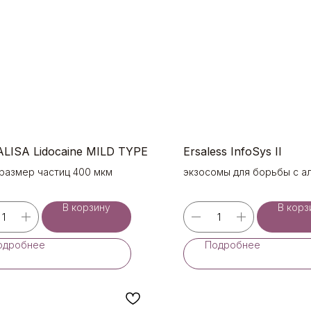
LISA Lidocaine MILD TYPE
Ersaless InfoSys II
 размер частиц 400 мкм
экзосомы для борьбы с а
В корзину
В корз
одробнее
Подробнее