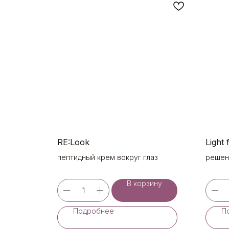
RE:Look
Light
пептидный крем вокруг глаз
решен
пробл
дейст
В корзину
Подробнее
П