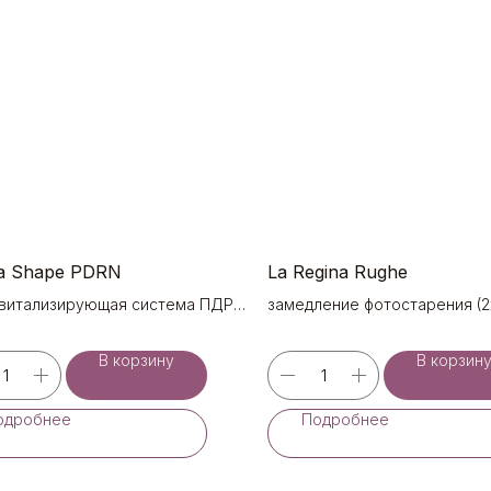
a Shape PDRN
La Regina Rughe
витализирующая система ПДРН
замедление фотостарения (2
В корзину
В корзин
одробнее
Подробнее