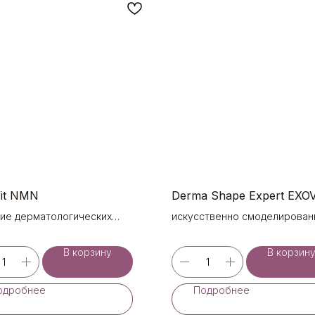
 fit NMN
Derma Shape Expert EXO
ие дерматологических
искусственно смоделирова
ем с омолаживающим
наноэкзосомы
вием
В корзину
В корзин
одробнее
Подробнее