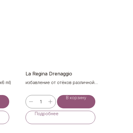
La Regina Drenaggio
х6 ml)
избавление от отёков различной
локализации лица и тела, выполняет
комплексные процедуры дренажа, в
у
В корзину
том числе периорбиты (2х6 ml)
Подробнее