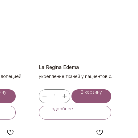
La Regina Edema
ллопецией
укрепление тканей у пациентов с
деформационноотечным типом и
гликированным лицом и телом (2х6 ml)
ину
В корзину
Подробнее