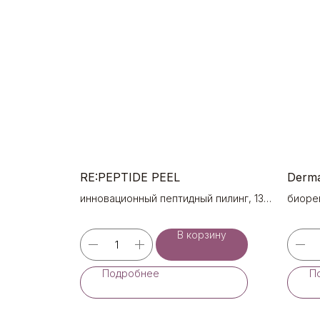
RE:PEPTIDE PEEL
Derm
инновационный пептидный пилинг, 130
биоре
видов пептидов
9%
В корзину
Подробнее
П