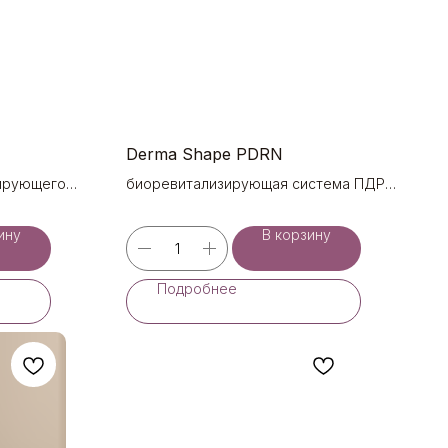
Derma Shape PDRN
ирующего
биоревитализирующая система ПДРН
озрастных
9%
ния (2х6 ml)
ину
В корзину
Подробнее