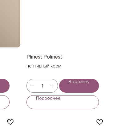
Plinest Polinest
пептидный крем
у
В корзину
Подробнее