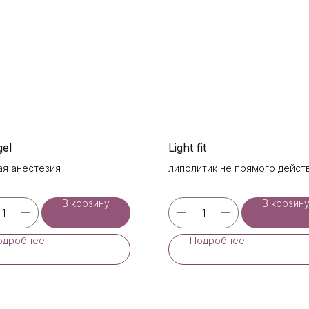
el
Light fit
ая анестезия
липолитик не прямого дейст
В корзину
В корзин
одробнее
Подробнее