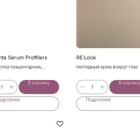
nta Serum Proffilers
RE:Look
отка плацентарная,
пептидный крем вокруг глаз
ельнорегенерирующая, гель-
отка
В корзину
В корзин
одробнее
Подробнее