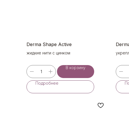
Derma Shape Active
Derma
жидкие нити с цинком
укреп
В корзину
Подробнее
П