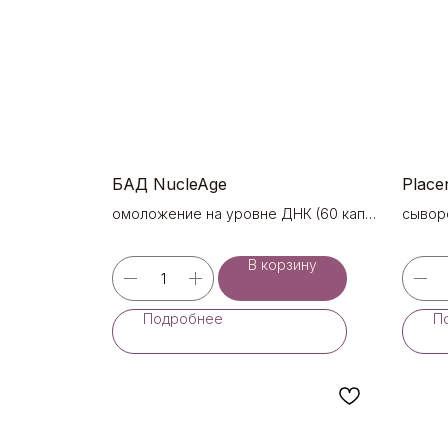
БАД NucleAge
Place
омоложение на уровне ДНК (60 капс.
сывор
по 250 мг)
питат
сывор
В корзину
Подробнее
П