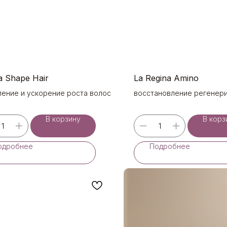
 Shape Hair
La Regina Amino
ление и ускорение роста волос
восстановление регенер
потенциала клетки всех в
групп и морфотипов старе
В корзину
В корз
одробнее
Подробнее