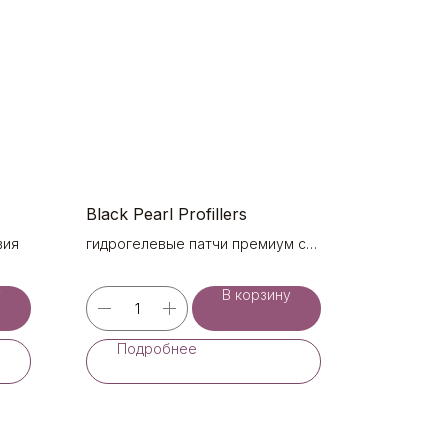
Black Pearl Profillers
вия
гидрогелевые патчи премиум с
пудрой черного жемчуга
у
В корзину
Подробнее