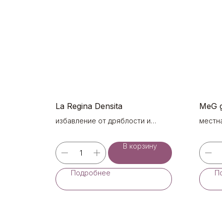
La Regina Densita
MeG g
избавление от дряблости и
местн
атоничности кожи (2х6 ml)
В корзину
Подробнее
П