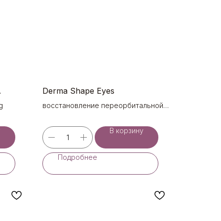
A
Derma Shape Eyes
g
восстановление переорбитальной
зоны
у
В корзину
Подробнее