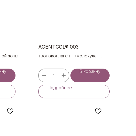
AGENTCOL® 003
ной зоны
тропоколлаген - «молекула-
предшественник» коллагена
ину
В корзину
Подробнее