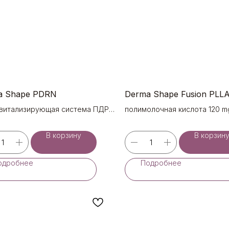
a Shape PDRN
Derma Shape Fusion PLL
витализирующая система ПДРН
полимолочная кислота 120 m
В корзину
В корзин
одробнее
Подробнее