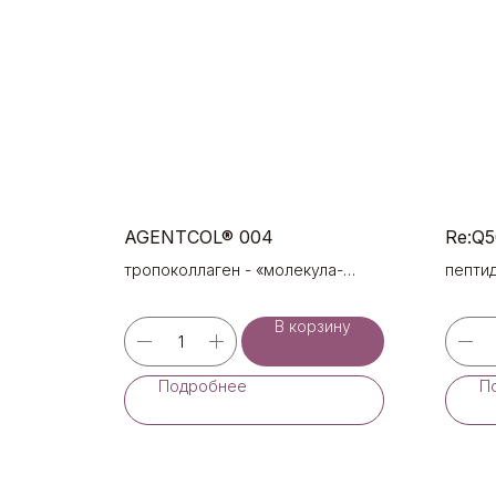
AGENTCOL® 004
Re:Q5
тропоколлаген - «молекула-
пепти
предшественник» коллагена
кожи, 
проти
В корзину
Подробнее
П