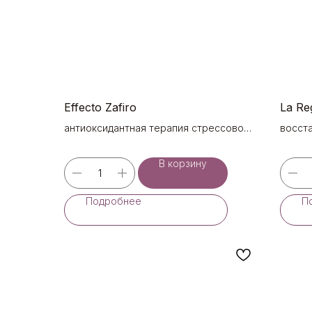
Effecto Zafiro
La Re
антиоксидантная терапия стрессовой
восст
кожи
потенц
групп 
В корзину
Подробнее
П