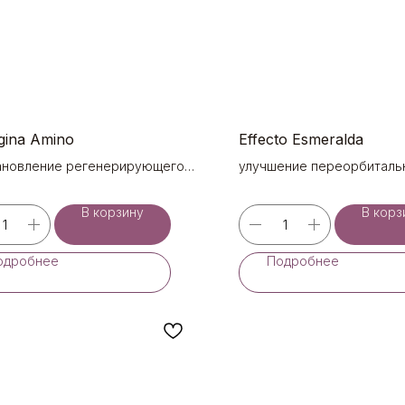
gina Amino
Effecto Esmeralda
ановление регенерирующего
улучшение переорбиталь
иала клетки всех возрастных
и морфотипов старения (2х6 ml)
В корзину
В корз
одробнее
Подробнее