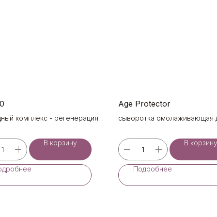
0
Age Protector
дный комплекс - регенерация
сыворотка омолаживающая д
заживление ран,
вовоспалительное действие
В корзину
В корзин
одробнее
Подробнее