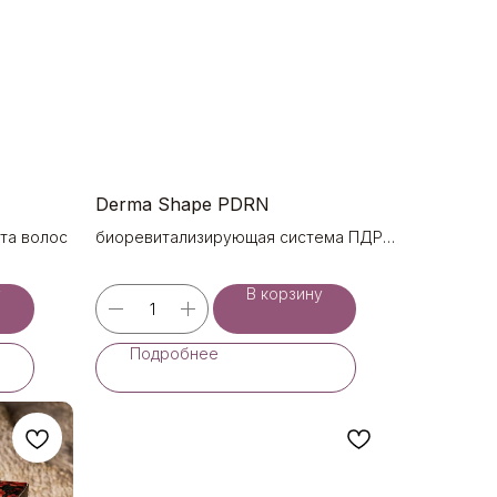
Derma Shape PDRN
та волос
биоревитализирующая система ПДРН
9%
у
В корзину
Подробнее