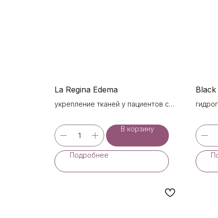
La Regina Edema
Black 
укрепление тканей у пациентов с
гидро
деформационноотечным типом и
пудро
гликированным лицом и телом (2х6 ml)
В корзину
Подробнее
П