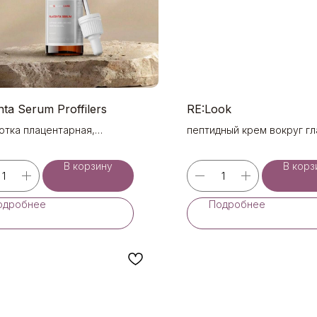
nta Serum Proffilers
RE:Look
отка плацентарная,
пептидный крем вокруг гл
ельнорегенерирующая, гель-
отка
В корзину
В корз
одробнее
Подробнее