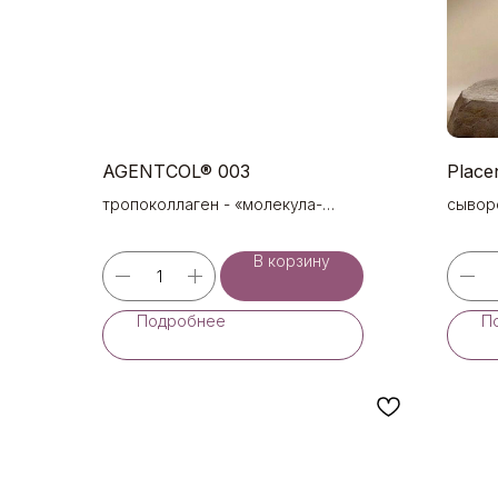
AGENTCOL® 003
Place
тропоколлаген - «молекула-
сывор
предшественник» коллагена
питат
сывор
В корзину
Подробнее
П