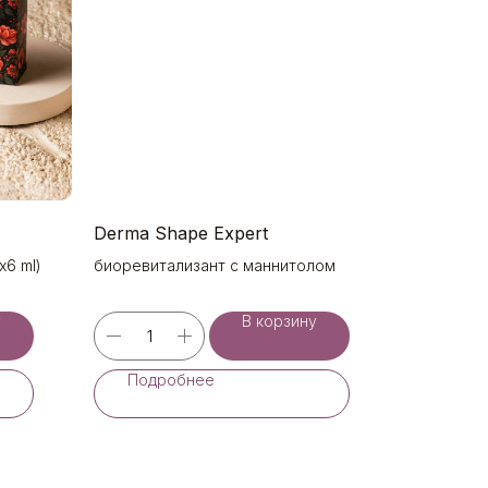
Derma Shape Expert
х6 ml)
биоревитализант с маннитолом
у
В корзину
Подробнее