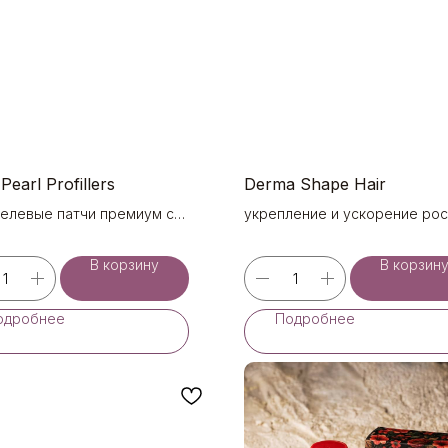
Pearl Profillers
Derma Shape Hair
гелевые патчи премиум с
укрепление и ускорение рос
й черного жемчуга
В корзину
В корзин
одробнее
Подробнее