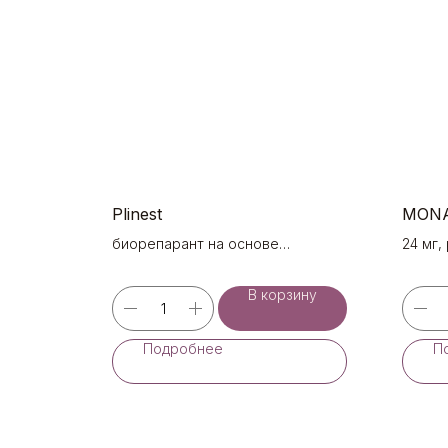
Plinest
MONA
биорепарант на основе
24 мг,
полинуклеотидов
В корзину
Подробнее
П